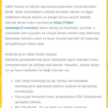
1xBet kazino ən böyük beynəlxalq bukmeker kontorlarından
biridir. Əsas üstünlüklərə yüksək əmsallar, idman və digər
tədbirlərin böyük seçimi və zəngin bonus seçimi daxildir.
Saytda idman mərc oyunlarına
https://1xbet-
azerbaijan2.com/live/
əlavə olaraq siz kazinolar, oyunlar, o
cümlədən kart oyunları və virtual idman növləri tapa bilərsiniz.
Bukmeker kontoru canlı və oyun öncəsi mərcləri bir kuponda
birləşdirməyə imkan verir.
Android üçün 1xBet mobil müştəri
Xəttlərini şaxələndirmək üçün bahisçilər qeyri-standart mərc
formatlarından da istifadə edə bilərlər. Məsələn, xəttdə siyasi
və ya hava hadisələri ilə bağlı mərclər var.
Geri zəng funksiyası ilə də, kontur xərcləmədən
Azərbaycanlı operatorla telefon vasitəsi ilə danışmaq
mümkündür.
Oyunçular həmçinin mərc proqramlarını iOS cihazlarında
quraşdıra bilərlər.
Bet Slip Battle, 30 və daha çox bahis oynayan