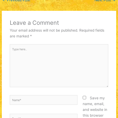
←
Previous Post
Next Post
→
Leave a Comment
Your email address will not be published.
Required fields
are marked
*
Type
here..
Name*
Save my
name, email,
and website in
this browser
Email*