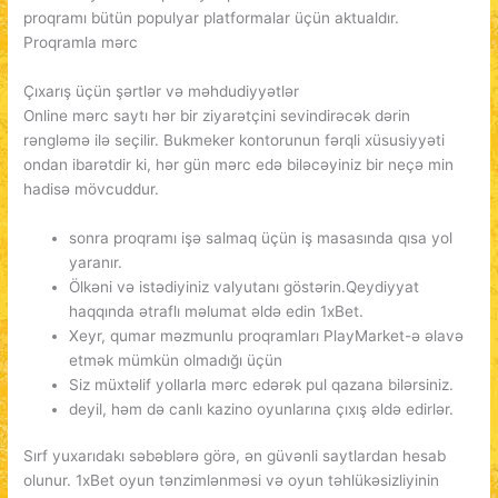
proqramı bütün populyar platformalar üçün aktualdır.
Proqramla mərc
Çıxarış üçün şərtlər və məhdudiyyətlər
Online mərc saytı hər bir ziyarətçini sevindirəcək dərin
rəngləmə ilə seçilir. Bukmeker kontorunun fərqli xüsusiyyəti
ondan ibarətdir ki, hər gün mərc edə biləcəyiniz bir neçə min
hadisə mövcuddur.
sonra proqramı işə salmaq üçün iş masasında qısa yol
yaranır.
Ölkəni və istədiyiniz valyutanı göstərin.Qeydiyyat
haqqında ətraflı məlumat əldə edin 1xBet.
Xeyr, qumar məzmunlu proqramları PlayMarket-ə əlavə
etmək mümkün olmadığı üçün
Siz müxtəlif yollarla mərc edərək pul qazana bilərsiniz.
deyil, həm də canlı kazino oyunlarına çıxış əldə edirlər.
Sırf yuxarıdakı səbəblərə görə, ən güvənli saytlardan hesab
olunur. 1xBet oyun tənzimlənməsi və oyun təhlükəsizliyinin