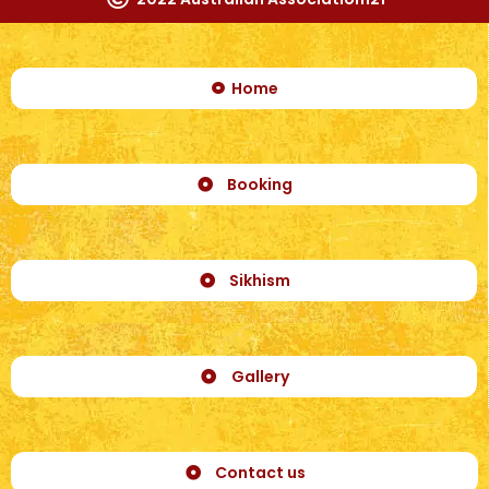
b
t
u
o
e
b
o
r
e
k
Home
Booking
Sikhism
Gallery
Contact us