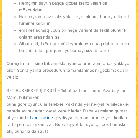
Həmçinin saytın başqa qlobal lisenziyaları da
mövcuddur.
Hər bayrama özəl aksiyalar təşkil olunur, hər ay müxtəlif
turnirlər keçirilir.
əmanət açmaq üçün bir neçə variant da təklif olunur ki,
onların arasından isə
Əlbəttə ki, 1xBet apk yükləyərək oynamaq daha rahatdır,
bu səbəbdən proqramı yükləməyi sizə önəririk.
Quraşdırma linkinə klikləməklə oyunçu proqramı fonda yükləyə
bilər. Sonra yalnız prosedurun tamamlanmasını gözləmək qalır
və siz
BET BUKMEKER ŞİRKƏTİ – 1xbet az 1xbet merc, Azərbaycan
Mərc, bukmeker
buna görə oyunçular tələbləri vaxtında yerinə-yetirə biləcəkləri
barədə əvvəlcədən qərar verə bilərlər. Daha yaxşıların qumar
obyektində
1xbet online
qeydiyyat zamanı promosyon kodları
tətbiq etmək imkanı var. Bu vəziyyətdə, oyunçu xoş bonuslar
alır, bununla da sayta