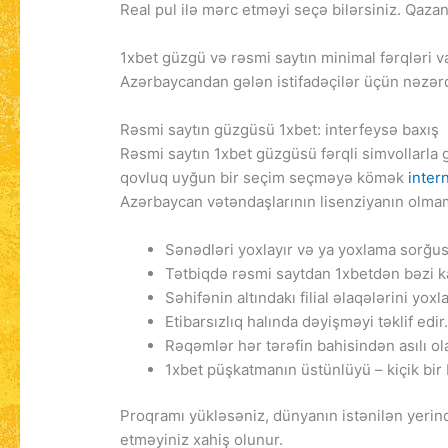
Real pul ilə mərc etməyi seçə bilərsiniz. Qaza
1xbet güzgü və rəsmi saytın minimal fərqləri va
Azərbaycandan gələn istifadəçilər üçün nəzərdə
Rəsmi saytın güzgüsü 1xbet: interfeysə baxış
Rəsmi saytın 1xbet güzgüsü fərqli simvollarla 
qovluq uyğun bir seçim seçməyə kömək
inter
Azərbaycan vətəndaşlarının lisenziyanın olmama
Sənədləri yoxlayır və ya yoxlama sorğu
Tətbiqdə rəsmi saytdan 1xbetdən bəzi k
Səhifənin altındakı filial əlaqələrini yoxl
Etibarsızlıq halında dəyişməyi təklif edir
Rəqəmlər hər tərəfin bahisindən asılı ola
1xbet püşkatmanın üstünlüyü – kiçik bir
Proqramı yükləsəniz, dünyanın istənilən yerində
etməyiniz xahiş olunur.