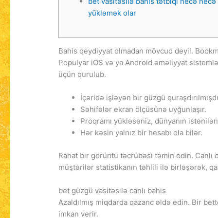
bet vasitəsilə bahis tətbiqi necə necə
yükləmək olar
Bahis qeydiyyat olmadan mövcud deyil. Bookmak
Populyar iOS və ya Android əməliyyat sisteml
üçün qurulub.
İçəridə işləyən bir güzgü quraşdırılmışdı
Səhifələr ekran ölçüsünə uyğunlaşır.
Proqramı yükləsəniz, dünyanın istənilən
Hər kəsin yalnız bir hesabı ola bilər.
Rahat bir görüntü təcrübəsi təmin edin. Canlı
müştərilər statistikanın təhlili ilə birləşərək, q
bet güzgü vasitəsilə canlı bahis
Azaldılmış miqdarda qazanc əldə edin. Bir be
imkan verir.