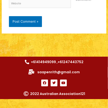
Website
+61414949099 ,+61247443752
saapenrith@gmail.com
F
T
Y
a
w
o
c
i
u
e
t
t
2022 Australian Association121
b
t
u
o
e
b
o
r
e
k