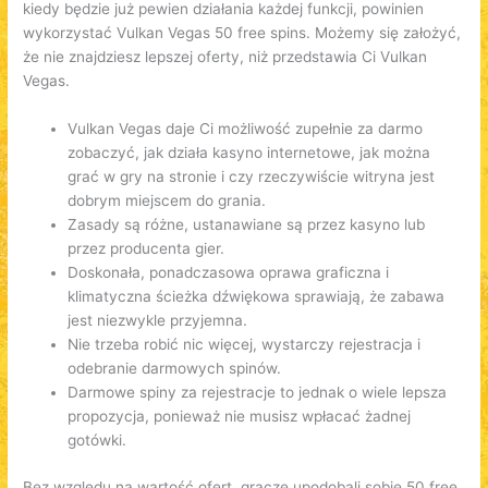
kiedy będzie już pewien działania każdej funkcji, powinien
wykorzystać Vulkan Vegas 50 free spins. Możemy się założyć,
że nie znajdziesz lepszej oferty, niż przedstawia Ci Vulkan
Vegas.
Vulkan Vegas daje Ci możliwość zupełnie za darmo
zobaczyć, jak działa kasyno internetowe, jak można
grać w gry na stronie i czy rzeczywiście witryna jest
dobrym miejscem do grania.
Zasady są różne, ustanawiane są przez kasyno lub
przez producenta gier.
Doskonała, ponadczasowa oprawa graficzna i
klimatyczna ścieżka dźwiękowa sprawiają, że zabawa
jest niezwykle przyjemna.
Nie trzeba robić nic więcej, wystarczy rejestracja i
odebranie darmowych spinów.
Darmowe spiny za rejestracje to jednak o wiele lepsza
propozycja, ponieważ nie musisz wpłacać żadnej
gotówki.
Bez względu na wartość ofert, gracze upodobali sobie 50 free