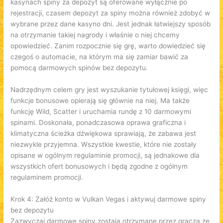
kasynach spiny za depozyt są oferowane wyłącznie po
rejestracji, czasem depozyt za spiny można również zdobyć w
wybrane przez dane kasyno dni. Jest jednak łatwiejszy sposób
na otrzymanie takiej nagrody i właśnie o niej chcemy
opowiedzieć. Zanim rozpocznie się grę, warto dowiedzieć się
czegoś o automacie, na którym ma się zamiar bawić za
pomocą darmowych spinów bez depozytu.
Nadrzędnym celem gry jest wyszukanie tytułowej księgi, więc
funkcje bonusowe opierają się głównie na niej. Ma także
funkcję Wild, Scatter i uruchamia rundę z 10 darmowymi
spinami. Doskonała, ponadczasowa oprawa graficzna i
klimatyczna ścieżka dźwiękowa sprawiają, że zabawa jest
niezwykle przyjemna. Wszystkie kwestie, które nie zostały
opisane w ogólnym regulaminie promocji, są jednakowe dla
wszystkich ofert bonusowych i będą zgodne z ogólnym
regulaminem promocji.
Krok 4: Załóż konto w Vulkan Vegas i aktywuj darmowe spiny
bez depozytu
Zazwyczaj darmowe spiny zostają otrzymane przez gracza ze