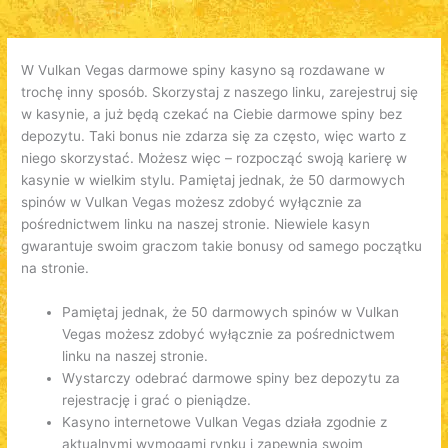
W Vulkan Vegas darmowe spiny kasyno są rozdawane w
trochę inny sposób. Skorzystaj z naszego linku, zarejestruj się
w kasynie, a już będą czekać na Ciebie darmowe spiny bez
depozytu. Taki bonus nie zdarza się za często, więc warto z
niego skorzystać. Możesz więc – rozpocząć swoją karierę w
kasynie w wielkim stylu. Pamiętaj jednak, że 50 darmowych
spinów w Vulkan Vegas możesz zdobyć wyłącznie za
pośrednictwem linku na naszej stronie. Niewiele kasyn
gwarantuje swoim graczom takie bonusy od samego początku
na stronie.
Pamiętaj jednak, że 50 darmowych spinów w Vulkan
Vegas możesz zdobyć wyłącznie za pośrednictwem
linku na naszej stronie.
Wystarczy odebrać darmowe spiny bez depozytu za
rejestrację i grać o pieniądze.
Kasyno internetowe Vulkan Vegas działa zgodnie z
aktualnymi wymogami rynku i zapewnia swoim