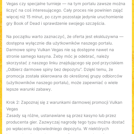
Vegas czy specjalne turnieje — na tym portalu zawsze można
liczyć na coś interesującego. Cały proces nie powinien zająć
więcej niż 15 minut, po czym pozostaje jedynie uruchomienie
gry Book of Dead i sprawdzenie swojego szczęścia.
Na początku warto zaznaczyć, że oferta jest ekskluzywna —
dostępna wyłącznie dla użytkowników naszego portalu.
Darmowe spiny Vulkan Vegas nie są dostępne nawet na
stronie samego kasyna. Żeby móc je odebrać, należy
skorzystać z naszego linku znajdującego się pod przyciskiem
„Odbierz darmowe spiny bez depozytu”. Dzięki temu, że
promocja została skierowana do określonej grupy odbiorców
(użytkowników naszego portalu), może zapewniać o wiele
lepsze warunki zabawy.
Krok 2: Zapoznaj się z warunkami darmowej promocji Vulkan
Vegas
Zasady są różne, ustanawiane są przez kasyno lub przez
producenta gier. Zazwyczaj nagrodę tego typu można dostać
po wpłaceniu odpowiedniego depozytu. W niektórych