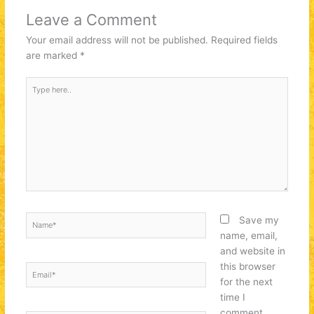
Leave a Comment
Your email address will not be published.
Required fields
are marked
*
Type
here..
Name*
Save my
name, email,
and website in
this browser
Email*
for the next
time I
comment.