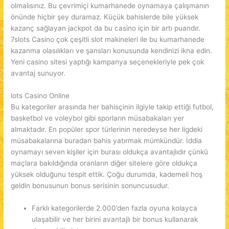
olmalısınız. Bu çevrimiçi kumarhanede oynamaya çalışmanın
önünde hiçbir şey duramaz. Küçük bahislerde bile yüksek
kazanç sağlayan jackpot da bu casino için bir artı puandır.
7slots Casino çok çeşitli slot makineleri ile bu kumarhanede
kazanma olasılıkları ve şansları konusunda kendinizi ikna edin.
Yeni casino sitesi yaptığı kampanya seçenekleriyle pek çok
avantaj sunuyor.
lots Casino Online
Bu kategoriler arasında her bahisçinin ilgiyle takip ettiği futbol,
basketbol ve voleybol gibi sporların müsabakaları yer
almaktadır. En popüler spor türlerinin neredeyse her ligdeki
müsabakalarına buradan bahis yatırmak mümkündür. İddia
oynamayı seven kişiler için burası oldukça avantajlıdır çünkü
maçlara bakıldığında oranların diğer sitelere göre oldukça
yüksek olduğunu tespit ettik. Çoğu durumda, kademeli hoş
geldin bonusunun bonus serisinin sonuncusudur.
Farklı kategorilerde 2.000’den fazla oyuna kolayca
ulaşabilir ve her birini avantajlı bir bonus kullanarak