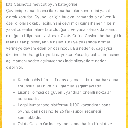
lots Casino’da mevcut oyun kategorileri
Çevrimiçi kumar lisansı ile kumarhaneler kendilerini yasal
olarak korurlar. Oyuncular için bu aynı zamanda bir güvenlik
özelliği olarak kabul edilir. Yani çevrimiçi kumarhanenin belirli
yasal düzenlemelere tabi olduğunu ve yasal olarak da somut
olduğunu biliyorsunuz. Ancak 7slots Online Casino, herhangi bir
lisansa sahip olmayan ve halen Türkiye pazarında hizmet
vermeye devam eden bir casinodur. Bu nedenle, sağlayıcı
üzerinde herhangi bir yetkiniz yoktur. Yasadışı bahis firmasının
açılmaması neden açılmıyor şeklinde şikayetlere neden
olabiliyor.
Kaçak bahis bürosu finans aşamasında kumarbazlarına
sorunsuz, etkin ve hızlı işlemler sağlamaktadır.
Lisanslı olması da güven uyandıran önemli noktalar
arasındadır.
Legal kumarhane platformu %100 kazandıran şans
oyunu, canlı casino ile 25 farklı spor seçeneği
sunmaktadır.
7slots Casino Online, oyuncularına harika bir slot ve