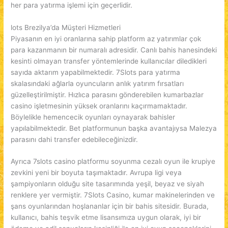
her para yatırma işlemi için geçerlidir.
lots Brezilya’da Müşteri Hizmetleri
Piyasanın en iyi oranlarına sahip platform az yatırımlar çok
para kazanmanın bir numaralı adresidir. Canlı bahis hanesindeki
kesinti olmayan transfer yöntemlerinde kullanıcılar diledikleri
sayıda aktarım yapabilmektedir. 7Slots para yatırma
skalasındaki ağlarla oyuncuların anlık yatırım fırsatları
güzelleştirilmiştir. Hızlıca parasını gönderebilen kumarbazlar
casino işletmesinin yüksek oranlarını kaçırmamaktadır.
Böylelikle hemencecik oyunları oynayarak bahisler
yapılabilmektedir. Bet platformunun başka avantajıysa Malezya
parasını dahi transfer edebileceğinizdir.
Ayrıca 7slots casino platformu soyunma cezalı oyun ile krupiye
zevkini yeni bir boyuta taşımaktadır. Avrupa ligi veya
şampiyonların olduğu site tasarımında yeşil, beyaz ve siyah
renklere yer vermiştir. 7Slots Casino, kumar makinelerinden ve
şans oyunlarından hoşlananlar için bir bahis sitesidir. Burada,
kullanıcı, bahis teşvik etme lisansımıza uygun olarak, iyi bir