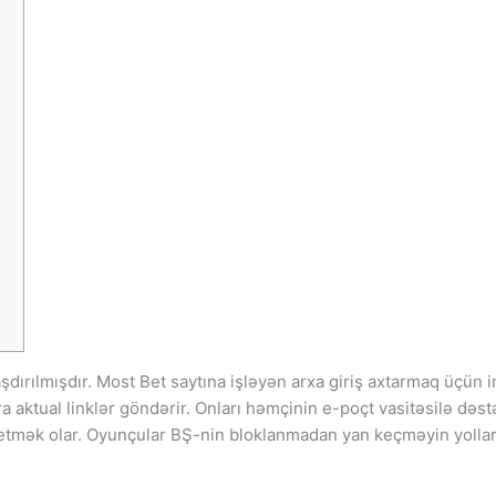
şdırılmışdır. Most Bet saytına işləyən arxa giriş axtarmaq üçün 
 aktual linklər göndərir. Onları həmçinin e-poçt vasitəsilə də
 etmək olar. Oyunçular BŞ-nin bloklanmadan yan keçməyin yolla