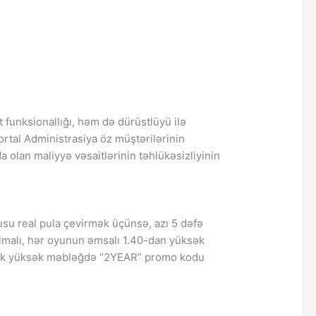
funksionallığı, həm də dürüstlüyü ilə
portal Administrasiya öz müştərilərinin
a olan maliyyə vəsaitlərinin təhlükəsizliyinin
su real pula çevirmək üçünsə, azı 5 dəfə
lmalı, hər oyunun əmsalı 1.40-dan yüksək
-dək yüksək məbləğdə “2YEAR” promo kodu