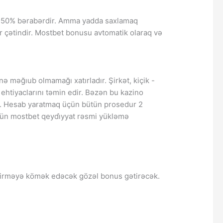
ud 50% bərabərdir. Amma yadda saxlamaq
ər çətindir. Mostbet bonusu avtomatik olaraq və
 məğıub olmamağı xatırladır. Şirkət, kiçik -
 ehtiyaclarını təmin edir. Bəzən bu kazino
niz. Hesab yaratmaq üçün bütün prosedur 2
çün mostbet qeydi̇yyat rəsmi yükləmə
keçirməyə kömək edəcək gözəl bonus gətirəcək.