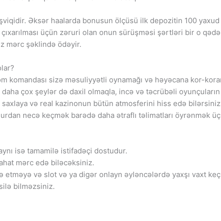
viqidir. Əksər haalarda bonusun ölçüsü ilk depozitin 100 yax
n çıxarılması üçün zəruri olan onun sürüşməsi şərtləri bir o qəd
uz mərc şəklində ödəyir.
lar?
om komandası sizə məsuliyyətli oynamağı və həyəcana kor-koranə
və daha çox şeylər də daxil olmaqla, incə və təcrübəli oyunçuların
aqə saxlaya və real kazinonun bütün atmosferini hiss edə bilərsi
durdan necə keçmək barədə daha ətraflı təlimatları öyrənmək ü
nı isə tamamilə istifadəçi dostudur.
rahat mərc edə biləcəksiniz.
əldə etməyə və slot və ya digər onlayn əyləncələrdə yaxşı vaxt 
ilə bilməzsiniz.