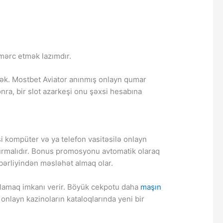
ərc etmək lazımdır.
ək. Mostbet Aviator anınmış onlayn qumar
onra, bir slot azarkeşi onu şəxsi hesabına
si kompüter və ya telefon vasitəsilə onlayn
durmalıdır. Bonus promosyonu avtomatik olaraq
bərliyindən məsləhət almaq olar.
oxlamaq imkanı verir. Böyük cekpotu daha
maşın
onlayn kazinoların kataloqlarında yeni bir