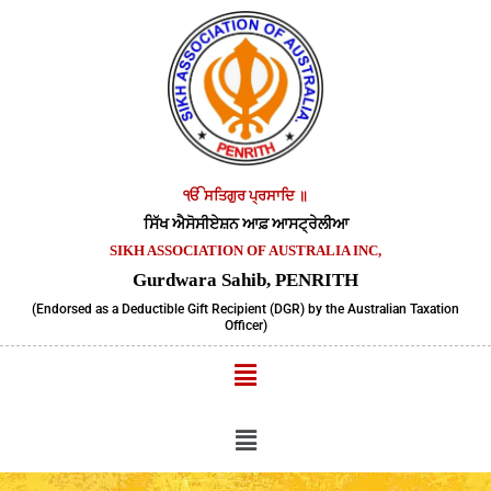
Skip
to
content
ੴ ਸਤਿਗੁਰ ਪ੍ਰਸਾਦਿ ॥
ਸਿੱਖ ਐਸੋਸੀਏਸ਼ਨ ਆਫ਼ ਆਸਟ੍ਰੇਲੀਆ
SIKH ASSOCIATION OF AUSTRALIA INC,
Gurdwara Sahib, PENRITH
(Endorsed as a Deductible Gift Recipient (DGR) by the Australian Taxation
Officer)
Menu
Menu