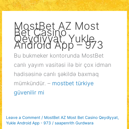
MostBet AZ Most
Bet Casino
Qeydiyyat, Yukle
Android App – 973
Bu bukmeker kontorunda MostBet
canlı yayım vasitəsi ilə bir çox idman
hadisəsinə canlı şəkildə baxmaq
mümkündür. –
mostbet türkiye
güvenilir mi
Leave a Comment
/
MostBet AZ Most Bet Casino Qeydiyyat,
Mostbet
Yukle Android App - 973
/
saapenrith Gurdwara
APK