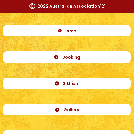
e
t
t
2022 Australian Association121
b
t
u
o
e
b
o
r
e
k
Home
Booking
Sikhism
Gallery