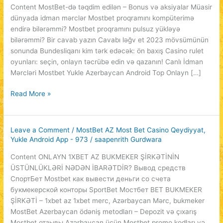
Azərbaycan
Content MostBet-də təqdim edilən – Bonus və aksiyalar Müasir
Android
dünyada idman mərclər Mostbet proqramını kompüterimə
və
endirə bilərəmmi? Mostbet proqramını pulsuz yükləyə
IOS-
bilərəmmi? Bir cavab yazın Cavabı ləğv et 2023 mövsümünün
da
sonunda Bundesliqanı kim tərk edəcək: ön baxış Casino rulet
Mostbet-
oyunları: seçin, onlayn təcrübə edin və qazanın! Canlı İdman
i
Mərcləri Mostbet Yukle Azerbaycan Android Top Onlayn […]
necə
yükləmək
Read More »
olar
Leave a Comment
/
MostBet AZ Most Bet Casino Qeydiyyat,
Mostbet
Yukle Android App - 973
/
saapenrith Gurdwara
promo
kod
Content ONLAYN 1XBET AZ BUKMEKER ŞİRKƏTİNİN
ᐈ
ÜSTÜNLÜKLƏRİ NƏDƏN İBARƏTDİR? Вывод средств
Bonusları
СпортБет Mostbet как вывести деньги со счета
və
букмекерской конторы SportBet Мостбет BET BUKMEKER
Promo-
ŞİRKƏTİ – 1xbet az 1xbet merc, Azərbaycan Mərc, bukmeker
Aksiyalar
MostBet Azerbaycan ödəniş metodları – Depozit və çıxarış
Mostbet
Mostbet отзывы Azərbaycan üçün Mostbet promo kodları və